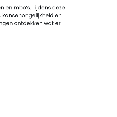
n en mbo’s. Tijdens deze 
 kansenongelijkheid en 
lingen ontdekken wat er 
ken?                                                                                                              