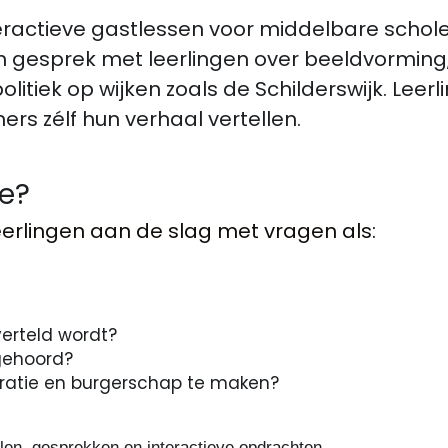
teractieve gastlessen voor middelbare schole
 gesprek met leerlingen over beeldvorming,
litiek op wijken zoals de Schilderswijk. Leer
s zélf hun verhaal vertellen.
e?
eerlingen aan de slag met vragen als: 
erteld wordt?  
ehoord?  
Wat  heeft dit met democratie en burgerschap te ma
alen, gesprekken en interactieve opdrachten.