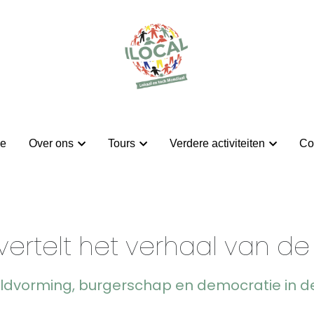
e
e
Over ons
Over ons
Tours
Tours
Verdere activiteiten
Verdere activiteiten
Co
Co
vertelt het verhaal van de 
ldvorming, burgerschap en democratie in de 