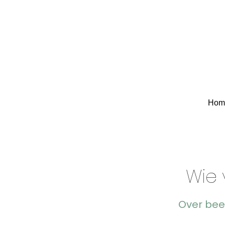
Hom
Hom
Wie 
Over bee