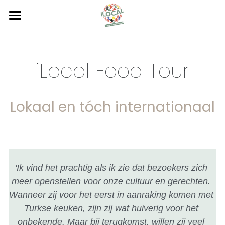
Home
Over ons
iLocal Food Tour
Tours
Wat we doen
Lokaal en tóch internationaal
Wie we zijn
Verdere activiteiten
iLocal SW Bewonerstour
Ondernemers en Partners
iLocal Breaking the Walls Tour
Contact
Gastlessen
Actief worden
iLocal Food Tour
Wijkconsultatie
Zoeken
'Ik vind het prachtig als ik zie dat bezoekers zich 
Inzet stagiaires
iLocal Food &Art Tour
Bridge to Change
meer openstellen voor onze cultuur en gerechten. 
Wanneer zij voor het eerst in aanraking komen met 
Evenementen
Turkse keuken, zijn zij wat huiverig voor het 
Mediabeleid
onbekende. Maar bij terugkomst, willen zij veel 